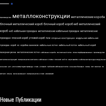
металлоконструкции
металлические короба
производство
блочный металлический короб
блочный короб
короб ккб
металлический
короб
ккб
кабельная проходка
металлические кабельные проходки
металлические
проходки
плоский короб
угловой короб
пкм
опорные конструкции
модульная кабельная
проходка
короб
кз
коробка зажимов
кабельные лотки
кабельный лоток
кабельный короб
лазерная резка
металлические лотки
кабельные короба
лестничный лоток
лотки перфорированные
производство
металлоконструкций
лазерная резка металла
кабельные стойки
плоский
ккб по
нержавейка
кабельная проходка модульная
косынки
укп
узел коммутации привода
сталь
угловой
глубокий кабельный лоток
косынки боковые
лазер
лэп
монтаж
пк
металл
латунь
трехканальный
лазерная резка стали
алюминий
Новые Публикации