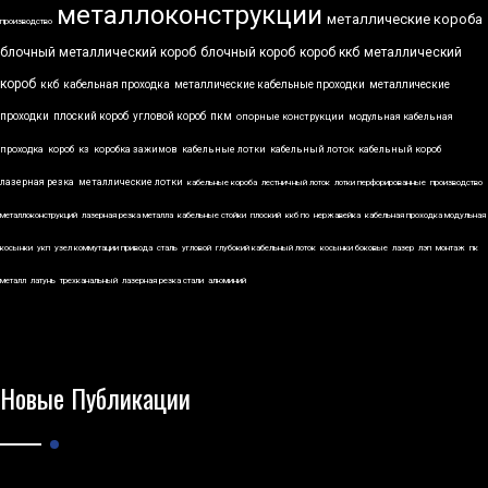
металлоконструкции
металлические короба
производство
блочный металлический короб
блочный короб
короб ккб
металлический
короб
ккб
кабельная проходка
металлические кабельные проходки
металлические
проходки
плоский короб
угловой короб
пкм
опорные конструкции
модульная кабельная
проходка
короб
кз
коробка зажимов
кабельные лотки
кабельный лоток
кабельный короб
лазерная резка
металлические лотки
кабельные короба
лестничный лоток
лотки перфорированные
производство
металлоконструкций
лазерная резка металла
кабельные стойки
плоский
ккб по
нержавейка
кабельная проходка модульная
косынки
укп
узел коммутации привода
сталь
угловой
глубокий кабельный лоток
косынки боковые
лазер
лэп
монтаж
пк
металл
латунь
трехканальный
лазерная резка стали
алюминий
Новые Публикации