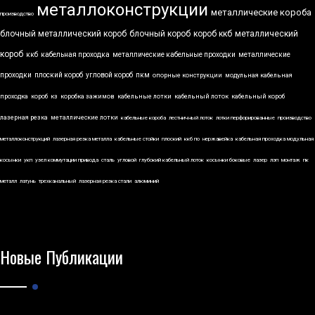
металлоконструкции
металлические короба
производство
блочный металлический короб
блочный короб
короб ккб
металлический
короб
ккб
кабельная проходка
металлические кабельные проходки
металлические
проходки
плоский короб
угловой короб
пкм
опорные конструкции
модульная кабельная
проходка
короб
кз
коробка зажимов
кабельные лотки
кабельный лоток
кабельный короб
лазерная резка
металлические лотки
кабельные короба
лестничный лоток
лотки перфорированные
производство
металлоконструкций
лазерная резка металла
кабельные стойки
плоский
ккб по
нержавейка
кабельная проходка модульная
косынки
укп
узел коммутации привода
сталь
угловой
глубокий кабельный лоток
косынки боковые
лазер
лэп
монтаж
пк
металл
латунь
трехканальный
лазерная резка стали
алюминий
Новые Публикации