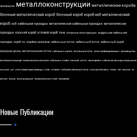
металлоконструкции
металлические короба
производство
блочный металлический короб
блочный короб
короб ккб
металлический
короб
ккб
кабельная проходка
металлические кабельные проходки
металлические
проходки
плоский короб
угловой короб
пкм
опорные конструкции
модульная кабельная
проходка
короб
кз
коробка зажимов
кабельные лотки
кабельный лоток
кабельный короб
лазерная резка
металлические лотки
кабельные короба
лестничный лоток
лотки перфорированные
производство
металлоконструкций
лазерная резка металла
кабельные стойки
плоский
ккб по
нержавейка
кабельная проходка модульная
косынки
укп
узел коммутации привода
сталь
угловой
глубокий кабельный лоток
косынки боковые
лазер
лэп
монтаж
пк
металл
латунь
трехканальный
лазерная резка стали
алюминий
Новые Публикации