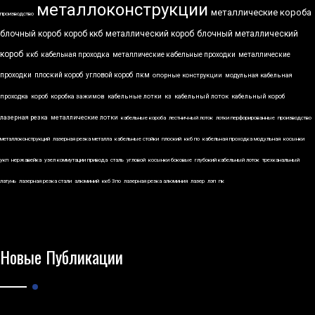
металлоконструкции
металлические короба
производство
блочный короб
короб ккб
металлический короб
блочный металлический
короб
ккб
кабельная проходка
металлические кабельные проходки
металлические
проходки
плоский короб
угловой короб
пкм
опорные конструкции
модульная кабельная
проходка
короб
коробка зажимов
кабельные лотки
кз
кабельный лоток
кабельный короб
лазерная резка
металлические лотки
кабельные короба
лестничный лоток
лотки перфорированные
производство
металлоконструкций
лазерная резка металла
кабельные стойки
плоский
ккб по
кабельная проходка модульная
косынки
укп
нержавейка
узел коммутации привода
сталь
угловой
косынки боковые
глубокий кабельный лоток
трехканальный
латунь
лазерная резка стали
алюминий
ккб 3по
лазерная резка алюминия
лазер
лэп
пк
Новые Публикации