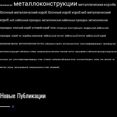
металлоконструкции
металлические короба
производство
блочный металлический короб
блочный короб
короб ккб
металлический
короб
ккб
кабельная проходка
металлические кабельные проходки
металлические
проходки
плоский короб
угловой короб
пкм
опорные конструкции
модульная кабельная
проходка
короб
кз
коробка зажимов
кабельные лотки
кабельный лоток
кабельный короб
лазерная резка
металлические лотки
кабельные короба
лестничный лоток
лотки перфорированные
производство
металлоконструкций
кабельные стойки
лазерная резка металла
плоский
ккб по
нержавейка
кабельная проходка модульная
косынки
укп
узел коммутации привода
сталь
угловой
глубокий кабельный лоток
косынки боковые
лазер
лэп
монтаж
пк
металл
латунь
трехканальный
лазерная резка стали
алюминий
Новые Публикации