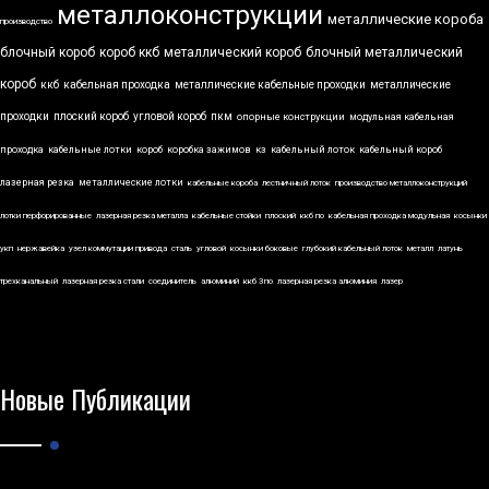
металлоконструкции
металлические короба
производство
блочный короб
короб ккб
металлический короб
блочный металлический
короб
ккб
кабельная проходка
металлические кабельные проходки
металлические
проходки
плоский короб
угловой короб
пкм
опорные конструкции
модульная кабельная
проходка
кабельные лотки
короб
коробка зажимов
кз
кабельный лоток
кабельный короб
лазерная резка
металлические лотки
кабельные короба
лестничный лоток
производство металлоконструкций
лотки перфорированные
лазерная резка металла
кабельные стойки
плоский
ккб по
кабельная проходка модульная
косынки
укп
нержавейка
узел коммутации привода
сталь
угловой
косынки боковые
глубокий кабельный лоток
металл
латунь
трехканальный
лазерная резка стали
соединитель
алюминий
ккб 3по
лазерная резка алюминия
лазер
Новые Публикации