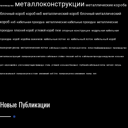
металлоконструкции
металлические короба
производство
блочный короб
короб ккб
металлический короб
блочный металлический
короб
ккб
кабельная проходка
металлические кабельные проходки
металлические
проходки
плоский короб
угловой короб
пкм
опорные конструкции
модульная кабельная
проходка
короб
коробка зажимов
кабельные лотки
кз
кабельный лоток
кабельный короб
лазерная резка
металлические лотки
кабельные короба
лестничный лоток
лотки перфорированные
производство
металлоконструкций
лазерная резка металла
кабельные стойки
плоский
ккб по
кабельная проходка модульная
косынки
укп
нержавейка
узел коммутации привода
сталь
угловой
косынки боковые
глубокий кабельный лоток
металл
латунь
трехканальный
лазерная резка стали
алюминий
ккб 3по
лазерная резка алюминия
лазер
лэп
Новые Публикации