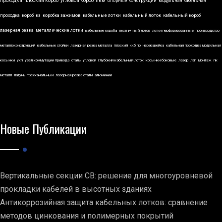
проходки
плоский короб
угловой короб
пкм
опорные конструкции
модульная кабельная
проходка
короб
кз
коробка зажимов
кабельные лотки
кабельный лоток
кабельный короб
лазерная резка
металлические лотки
кабельные короба
лестничный лоток
лотки перфорированные
производство
металлоконструкций
кабельные стойки
лазерная резка металла
плоский
ккб по
нержавейка
кабельная проходка модульная
косынки
укп
узел коммутации привода
сталь
угловой
глубокий кабельный лоток
косынки боковые
лазер
лэп
монтаж
пк
металл
латунь
трехканальный
лазерная резка стали
алюминий
Новые Публикации
Вертикальные секции СВ: решение для многоуровневой
прокладки кабелей в высотных зданиях
Антикоррозийная защита кабельных лотков: сравнение
методов цинкования и полимерных покрытий