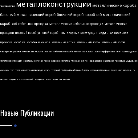
металлоконструкции
металлические короба
производство
блочный металлический короб
блочный короб
короб ккб
металлический
короб
ккб
кабельная проходка
металлические кабельные проходки
металлические
проходки
плоский короб
угловой короб
пкм
опорные конструкции
модульная кабельная
проходка
короб
кз
коробка зажимов
кабельные лотки
кабельный лоток
кабельный короб
лазерная резка
металлические лотки
кабельные короба
лестничный лоток
лотки перфорированные
производство
металлоконструкций
кабельные стойки
лазерная резка металла
плоский
ккб по
нержавейка
кабельная проходка модульная
косынки
укп
узел коммутации привода
сталь
угловой
глубокий кабельный лоток
косынки боковые
лазер
лэп
монтаж
пк
металл
латунь
трехканальный
лазерная резка стали
алюминий
Новые Публикации