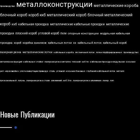
металлоконструкции
металлические короба
производство
блочный короб
короб ккб
металлический короб
блочный металлический
короб
ккб
кабельная проходка
металлические кабельные проходки
металлические
проходки
плоский короб
угловой короб
пкм
опорные конструкции
модульная кабельная
проходка
короб
коробка зажимов
кабельные лотки
кз
кабельный лоток
кабельный короб
лазерная резка
металлические лотки
кабельные короба
лестничный лоток
лотки перфорированные
производство
металлоконструкций
кабельные стойки
лазерная резка металла
плоский
ккб по
кабельная проходка модульная
косынки
укп
нержавейка
узел коммутации привода
сталь
угловой
косынки боковые
глубокий кабельный лоток
металл
трехканальный
латунь
лазерная резка стали
алюминий
ккб 3по
лазерная резка алюминия
лазер
лэп
Новые Публикации