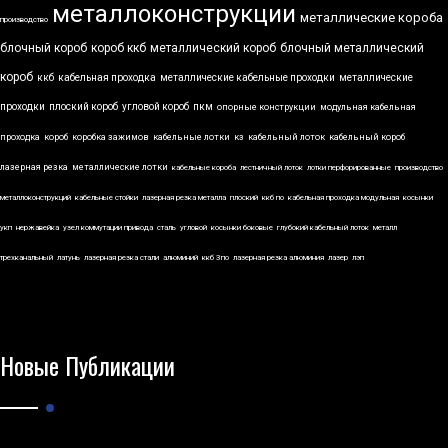
металлоконструкции
металлические короба
производство
блочный короб
короб ккб
металлический короб
блочный металлический
короб
ккб
кабельная проходка
металлические кабельные проходки
металлические
проходки
плоский короб
угловой короб
пкм
опорные конструкции
модульная кабельная
проходка
короб
коробка зажимов
кабельные лотки
кз
кабельный лоток
кабельный короб
лазерная резка
металлические лотки
кабельные короба
лестничный лоток
лотки перфорированные
производство
металлоконструкций
кабельные стойки
лазерная резка металла
плоский
ккб по
кабельная проходка модульная
косынки
укп
нержавейка
узел коммутации привода
сталь
угловой
косынки боковые
глубокий кабельный лоток
металл
трехканальный
латунь
лазерная резка стали
алюминий
ккб 3по
лазерная резка алюминия
лазер
лэп
Новые Публикации