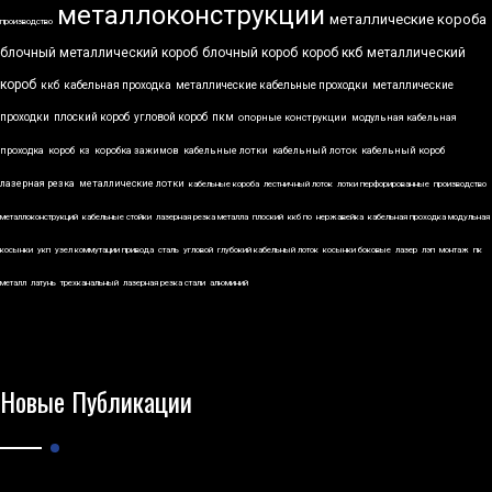
металлоконструкции
металлические короба
производство
блочный металлический короб
блочный короб
короб ккб
металлический
короб
ккб
кабельная проходка
металлические кабельные проходки
металлические
проходки
плоский короб
угловой короб
пкм
опорные конструкции
модульная кабельная
проходка
короб
кз
коробка зажимов
кабельные лотки
кабельный лоток
кабельный короб
лазерная резка
металлические лотки
кабельные короба
лестничный лоток
лотки перфорированные
производство
металлоконструкций
кабельные стойки
лазерная резка металла
плоский
ккб по
нержавейка
кабельная проходка модульная
косынки
укп
узел коммутации привода
сталь
угловой
глубокий кабельный лоток
косынки боковые
лазер
лэп
монтаж
пк
металл
латунь
трехканальный
лазерная резка стали
алюминий
Новые Публикации