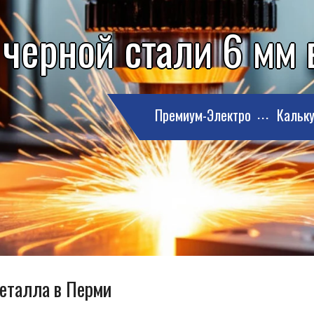
 черной стали 6 мм
Премиум-Электро
Кальку
металла в Перми