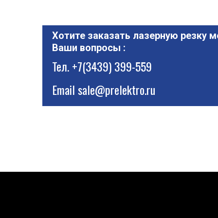
Хотите заказать лазерную резку м
Ваши вопросы :
Тел.
+7(3439) 399-559
Email
sale@prelektro.ru