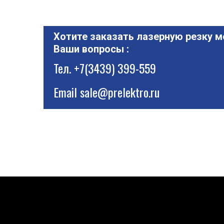
Хотите заказать лазерную резку м
Ваши вопросы :
Тел.
+7(3439) 399-559
Email
sale@prelektro.ru