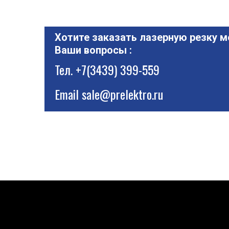
Хотите заказать лазерную резку м
Ваши вопросы :
Тел.
+7(3439) 399-559
Email
sale@prelektro.ru