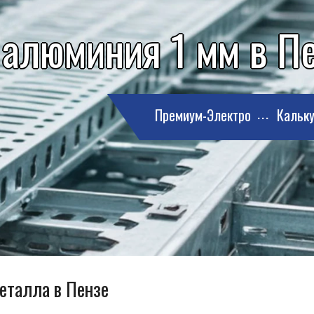
 алюминия 1 мм в П
Премиум-Электро
Кальку
металла в Пензе