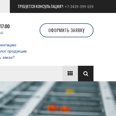
ТРЕБУЕТСЯ КОНСУЛЬТАЦИЯ?:
+7-3439-399-559
 17:00
ОФОРМИТЬ ЗАЯВКУ
ой
зентацию
алог продукции
 заказ?