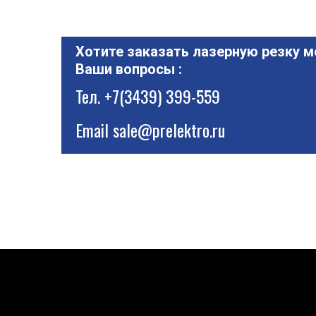
Хотите заказать лазерную резку м
Ваши вопросы :
Тел.
+7(3439) 399-559
Email
sale@prelektro.ru