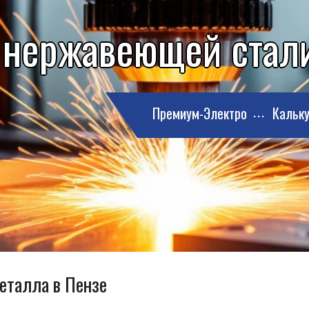
 нержавеющей стали
Премиум-Электро
Кальку
металла в Пензе