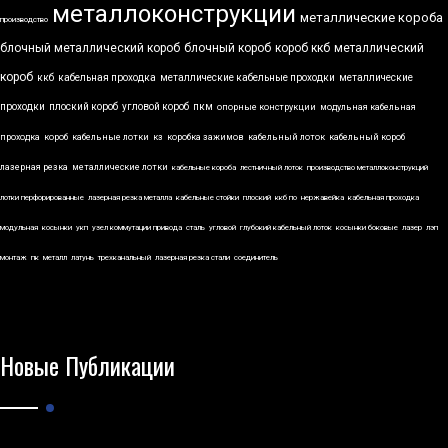
металлоконструкции
металлические короба
производство
блочный металлический короб
блочный короб
короб ккб
металлический
короб
ккб
кабельная проходка
металлические кабельные проходки
металлические
проходки
плоский короб
угловой короб
пкм
опорные конструкции
модульная кабельная
проходка
короб
кабельные лотки
кз
коробка зажимов
кабельный лоток
кабельный короб
лазерная резка
металлические лотки
кабельные короба
лестничный лоток
производство металлоконструкций
лотки перфорированные
лазерная резка металла
кабельные стойки
плоский
ккб по
нержавейка
кабельная проходка
модульная
косынки
укп
узел коммутации привода
сталь
угловой
глубокий кабельный лоток
косынки боковые
лазер
лэп
монтаж
пк
металл
латунь
трехканальный
лазерная резка стали
соединитель
Новые Публикации