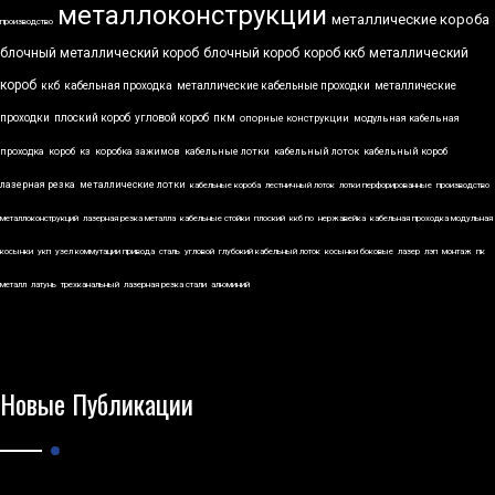
металлоконструкции
металлические короба
производство
блочный металлический короб
блочный короб
короб ккб
металлический
короб
ккб
кабельная проходка
металлические кабельные проходки
металлические
проходки
плоский короб
угловой короб
пкм
опорные конструкции
модульная кабельная
проходка
короб
кз
коробка зажимов
кабельные лотки
кабельный лоток
кабельный короб
лазерная резка
металлические лотки
кабельные короба
лестничный лоток
лотки перфорированные
производство
металлоконструкций
лазерная резка металла
кабельные стойки
плоский
ккб по
нержавейка
кабельная проходка модульная
косынки
укп
узел коммутации привода
сталь
угловой
глубокий кабельный лоток
косынки боковые
лазер
лэп
монтаж
пк
металл
латунь
трехканальный
лазерная резка стали
алюминий
Новые Публикации