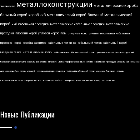
металлоконструкции
металлические короба
производство
блочный короб
короб ккб
металлический короб
блочный металлический
короб
ккб
кабельная проходка
металлические кабельные проходки
металлические
проходки
плоский короб
угловой короб
пкм
опорные конструкции
модульная кабельная
проходка
короб
коробка зажимов
кабельные лотки
кз
кабельный лоток
кабельный короб
лазерная резка
металлические лотки
кабельные короба
лестничный лоток
производство металлоконструкций
лазерная резка металла
кабельные стойки
плоский
лотки перфорированные
ккб по
кабельная проходка модульная
косынки
укп
нержавейка
сталь
угловой
узел коммутации привода
глубокий кабельный лоток
косынки боковые
латунь
трехканальный
лазерная резка стали
алюминий
ккб 3по
лазерная резка алюминия
лазер
лэп
монтаж
Новые Публикации