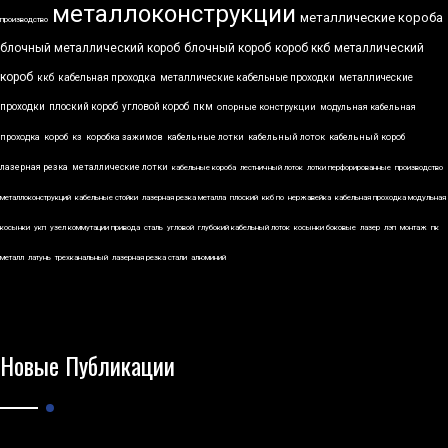
металлоконструкции
металлические короба
производство
блочный металлический короб
блочный короб
короб ккб
металлический
короб
ккб
кабельная проходка
металлические кабельные проходки
металлические
проходки
плоский короб
угловой короб
пкм
опорные конструкции
модульная кабельная
проходка
короб
кз
коробка зажимов
кабельные лотки
кабельный лоток
кабельный короб
лазерная резка
металлические лотки
кабельные короба
лестничный лоток
лотки перфорированные
производство
металлоконструкций
кабельные стойки
лазерная резка металла
плоский
ккб по
нержавейка
кабельная проходка модульная
косынки
укп
узел коммутации привода
сталь
угловой
глубокий кабельный лоток
косынки боковые
лазер
лэп
монтаж
пк
металл
латунь
трехканальный
лазерная резка стали
алюминий
Новые Публикации