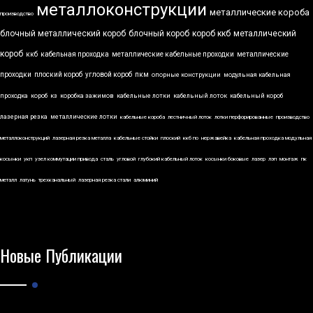
металлоконструкции
металлические короба
производство
блочный металлический короб
блочный короб
короб ккб
металлический
короб
ккб
кабельная проходка
металлические кабельные проходки
металлические
проходки
плоский короб
угловой короб
пкм
опорные конструкции
модульная кабельная
проходка
короб
кз
коробка зажимов
кабельные лотки
кабельный лоток
кабельный короб
лазерная резка
металлические лотки
кабельные короба
лестничный лоток
лотки перфорированные
производство
металлоконструкций
лазерная резка металла
кабельные стойки
плоский
ккб по
нержавейка
кабельная проходка модульная
косынки
укп
узел коммутации привода
сталь
угловой
глубокий кабельный лоток
косынки боковые
лазер
лэп
монтаж
пк
металл
латунь
трехканальный
лазерная резка стали
алюминий
Новые Публикации