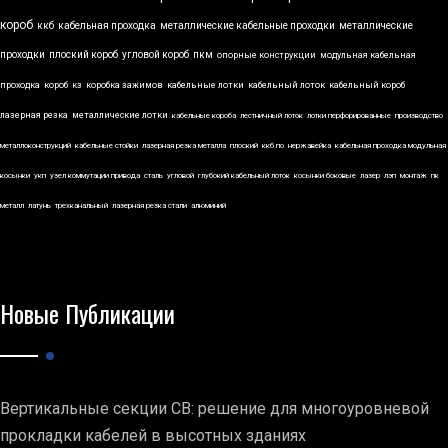
короб
ккб
кабельная проходка
металлические кабельные проходки
металлические
проходки
плоский короб
угловой короб
пкм
опорные конструкции
модульная кабельная
проходка
короб
кз
коробка зажимов
кабельные лотки
кабельный лоток
кабельный короб
лазерная резка
металлические лотки
кабельные короба
лестничный лоток
лотки перфорированные
производство
металлоконструкций
кабельные стойки
лазерная резка металла
плоский
ккб по
нержавейка
кабельная проходка модульная
косынки
укп
узел коммутации привода
сталь
угловой
глубокий кабельный лоток
косынки боковые
лазер
лэп
монтаж
пк
металл
латунь
трехканальный
лазерная резка стали
алюминий
Новые Публикации
Вертикальные секции СВ: решение для многоуровневой
прокладки кабелей в высотных зданиях