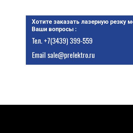
Хотите заказать лазерную резку м
Ваши вопросы :
Тел.
+7(3439) 399-559
Email
sale@prelektro.ru