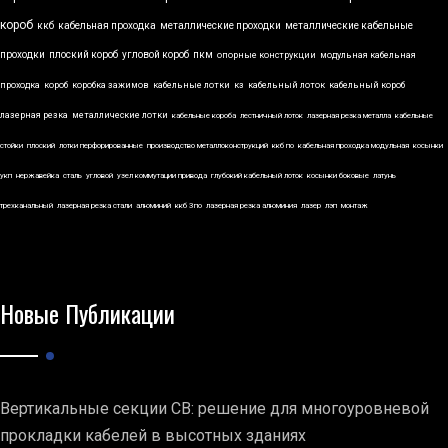
короб
ккб
кабельная проходка
металлические проходки
металлические кабельные
проходки
плоский короб
угловой короб
пкм
опорные конструкции
модульная кабельная
проходка
короб
коробка зажимов
кабельные лотки
кз
кабельный лоток
кабельный короб
лазерная резка
металлические лотки
кабельные короба
лестничный лоток
лазерная резка металла
кабельные
стойки
плоский
лотки перфорированные
производство металлоконструкций
ккб по
кабельная проходка модульная
косынки
укп
нержавейка
сталь
угловой
узел коммутации привода
глубокий кабельный лоток
косынки боковые
латунь
трехканальный
лазерная резка стали
алюминий
ккб 3по
лазерная резка алюминия
лазер
лэп
монтаж
Новые Публикации
Вертикальные секции СВ: решение для многоуровневой
прокладки кабелей в высотных зданиях