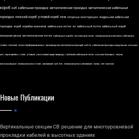
короб
ккб
кабельная проходка
металлические проходки
металлические кабельные
проходки
плоский короб
угловой короб
пкм
опорные конструкции
модульная кабельная
проходка
короб
коробка зажимов
кабельные лотки
кз
кабельный лоток
кабельный короб
лазерная резка
металлические лотки
кабельные короба
лестничный лоток
лазерная резка металла
кабельные
стойки
плоский
лотки перфорированные
производство металлоконструкций
ккб по
кабельная проходка модульная
косынки
укп
нержавейка
сталь
угловой
узел коммутации привода
глубокий кабельный лоток
косынки боковые
латунь
трехканальный
лазерная резка стали
алюминий
ккб 3по
лазерная резка алюминия
лазер
лэп
монтаж
Новые Публикации
Вертикальные секции СВ: решение для многоуровневой
прокладки кабелей в высотных зданиях