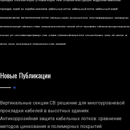
проходки
плоский короб
угловой короб
пкм
опорные конструкции
модульная кабельная
проходка
короб
кз
коробка зажимов
кабельные лотки
кабельный лоток
кабельный короб
лазерная резка
металлические лотки
кабельные короба
лестничный лоток
лотки перфорированные
производство
металлоконструкций
кабельные стойки
лазерная резка металла
плоский
ккб по
нержавейка
кабельная проходка модульная
косынки
укп
узел коммутации привода
сталь
угловой
глубокий кабельный лоток
косынки боковые
лазер
лэп
монтаж
пк
металл
латунь
трехканальный
лазерная резка стали
алюминий
Новые Публикации
Вертикальные секции СВ: решение для многоуровневой
прокладки кабелей в высотных зданиях
Антикоррозийная защита кабельных лотков: сравнение
методов цинкования и полимерных покрытий