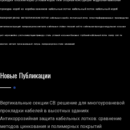
проходки
плоский короб
угловой короб
пкм
опорные конструкции
модульная кабельная
проходка
короб
кз
коробка зажимов
кабельные лотки
кабельный лоток
кабельный короб
лазерная резка
металлические лотки
кабельные короба
лестничный лоток
лотки перфорированные
производство
металлоконструкций
лазерная резка металла
кабельные стойки
плоский
ккб по
кабельная проходка модульная
косынки
укп
нержавейка
узел коммутации привода
сталь
угловой
косынки боковые
глубокий кабельный лоток
лазер
лэп
пк
монтаж
металл
трехканальный
латунь
лазерная резка стали
алюминий
Новые Публикации
Вертикальные секции СВ: решение для многоуровневой
прокладки кабелей в высотных зданиях
Антикоррозийная защита кабельных лотков: сравнение
методов цинкования и полимерных покрытий