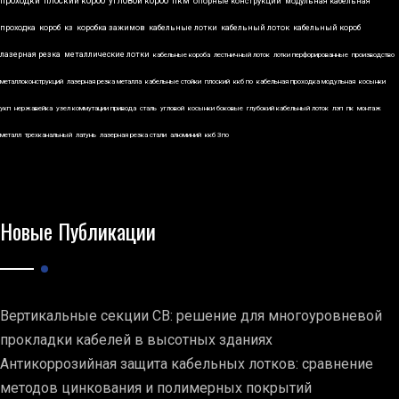
проходки
плоский короб
угловой короб
пкм
опорные конструкции
модульная кабельная
проходка
короб
кз
коробка зажимов
кабельные лотки
кабельный лоток
кабельный короб
лазерная резка
металлические лотки
кабельные короба
лестничный лоток
лотки перфорированные
производство
металлоконструкций
лазерная резка металла
кабельные стойки
плоский
ккб по
кабельная проходка модульная
косынки
укп
нержавейка
узел коммутации привода
сталь
угловой
косынки боковые
глубокий кабельный лоток
лэп
пк
монтаж
металл
трехканальный
латунь
лазерная резка стали
алюминий
ккб 3по
Новые Публикации
Вертикальные секции СВ: решение для многоуровневой
прокладки кабелей в высотных зданиях
Антикоррозийная защита кабельных лотков: сравнение
методов цинкования и полимерных покрытий