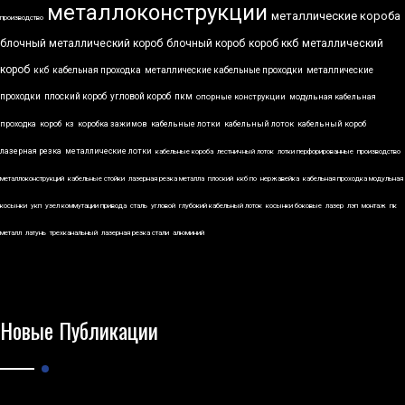
металлоконструкции
металлические короба
производство
блочный металлический короб
блочный короб
короб ккб
металлический
короб
ккб
кабельная проходка
металлические кабельные проходки
металлические
проходки
плоский короб
угловой короб
пкм
опорные конструкции
модульная кабельная
проходка
короб
кз
коробка зажимов
кабельные лотки
кабельный лоток
кабельный короб
лазерная резка
металлические лотки
кабельные короба
лестничный лоток
лотки перфорированные
производство
металлоконструкций
кабельные стойки
лазерная резка металла
плоский
ккб по
нержавейка
кабельная проходка модульная
косынки
укп
узел коммутации привода
сталь
угловой
глубокий кабельный лоток
косынки боковые
лазер
лэп
монтаж
пк
металл
латунь
трехканальный
лазерная резка стали
алюминий
Новые Публикации