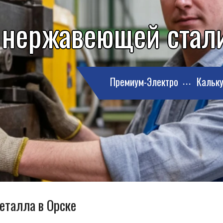
 нержавеющей стали
Премиум-Электро
Кальку
еталла в Орске