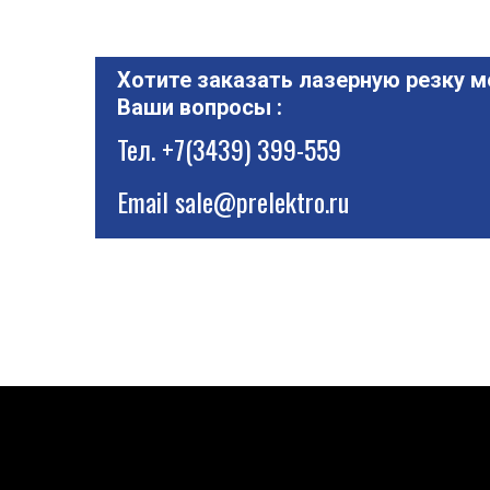
Хотите заказать лазерную резку м
Ваши вопросы :
Тел.
+7(3439) 399-559
Email
sale@prelektro.ru