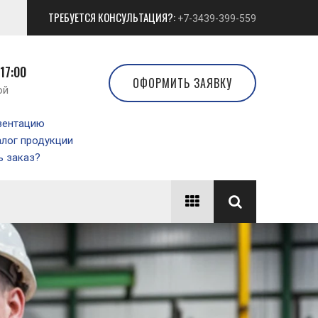
ТРЕБУЕТСЯ КОНСУЛЬТАЦИЯ?:
+7-3439-399-559
 17:00
ОФОРМИТЬ ЗАЯВКУ
ой
зентацию
алог продукции
 заказ?