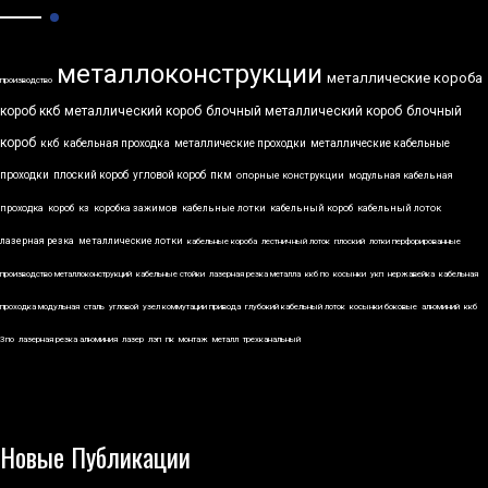
металлоконструкции
металлические короба
производство
короб ккб
металлический короб
блочный металлический короб
блочный
короб
ккб
кабельная проходка
металлические проходки
металлические кабельные
проходки
плоский короб
угловой короб
пкм
опорные конструкции
модульная кабельная
проходка
короб
кз
коробка зажимов
кабельные лотки
кабельный короб
кабельный лоток
лазерная резка
металлические лотки
кабельные короба
лестничный лоток
плоский
лотки перфорированные
производство металлоконструкций
кабельные стойки
лазерная резка металла
ккб по
косынки
укп
нержавейка
кабельная
проходка модульная
сталь
угловой
узел коммутации привода
глубокий кабельный лоток
косынки боковые
алюминий
ккб
3по
лазерная резка алюминия
лазер
лэп
пк
монтаж
металл
трехканальный
Новые Публикации