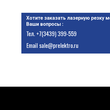
Хотите заказать лазерную резку м
Ваши вопросы :
Тел.
+7(3439) 399-559
Email
sale@prelektro.ru