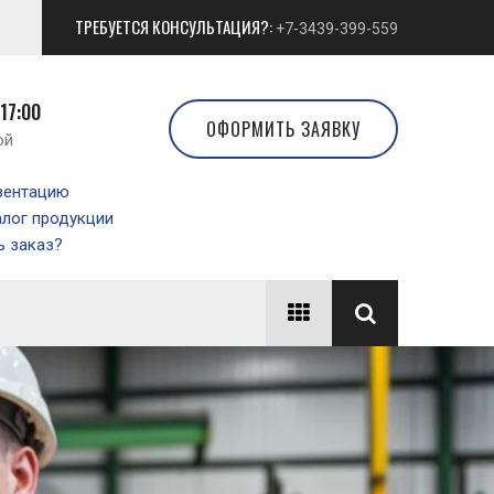
ТРЕБУЕТСЯ КОНСУЛЬТАЦИЯ?:
+7-3439-399-559
 17:00
ОФОРМИТЬ ЗАЯВКУ
ой
зентацию
алог продукции
 заказ?