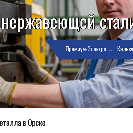
 нержавеющей стали
Премиум-Электро
Кальку
еталла в Орске