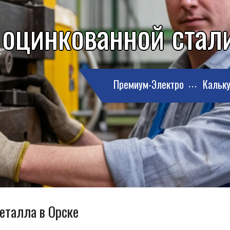
 оцинкованной стал
Премиум-Электро
Кальку
еталла в Орске