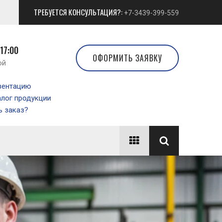
ТРЕБУЕТСЯ КОНСУЛЬТАЦИЯ?:
+7-3439-399-559
 17:00
ОФОРМИТЬ ЗАЯВКУ
ой
зентацию
алог продукции
 заказ?