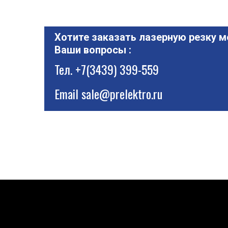
Хотите заказать лазерную резку м
Ваши вопросы :
Тел.
+7(3439) 399-559
Email
sale@prelektro.ru