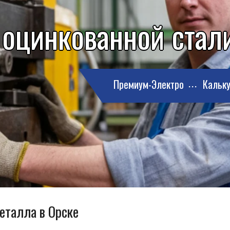
 оцинкованной стали
Премиум-Электро
Кальку
еталла в Орске