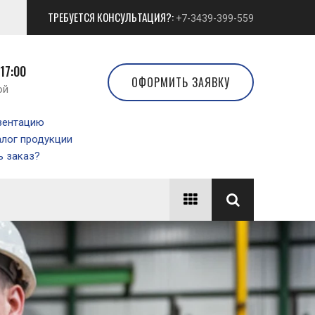
ТРЕБУЕТСЯ КОНСУЛЬТАЦИЯ?:
+7-3439-399-559
 17:00
ОФОРМИТЬ ЗАЯВКУ
ой
зентацию
алог продукции
 заказ?