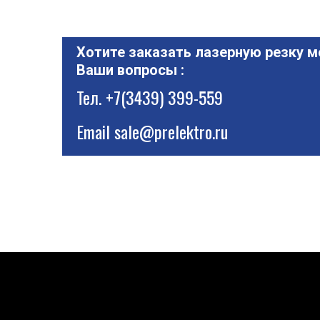
Хотите заказать лазерную резку м
Ваши вопросы :
Тел.
+7(3439) 399-559
Email
sale@prelektro.ru