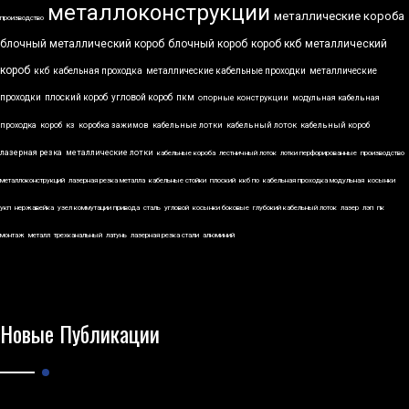
металлоконструкции
металлические короба
производство
блочный металлический короб
блочный короб
короб ккб
металлический
короб
ккб
кабельная проходка
металлические кабельные проходки
металлические
проходки
плоский короб
угловой короб
пкм
опорные конструкции
модульная кабельная
проходка
короб
кз
коробка зажимов
кабельные лотки
кабельный лоток
кабельный короб
лазерная резка
металлические лотки
кабельные короба
лестничный лоток
лотки перфорированные
производство
металлоконструкций
лазерная резка металла
кабельные стойки
плоский
ккб по
кабельная проходка модульная
косынки
укп
нержавейка
узел коммутации привода
сталь
угловой
косынки боковые
глубокий кабельный лоток
лазер
лэп
пк
монтаж
металл
трехканальный
латунь
лазерная резка стали
алюминий
Новые Публикации