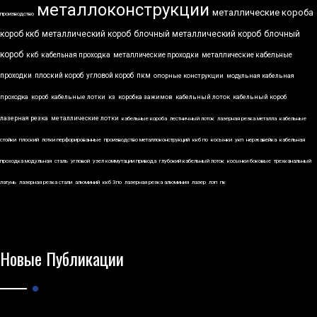
металлоконструкции
металлические короба
производство
короб ккб
металлический короб
блочный металлический короб
блочный
короб
ккб
кабельная проходка
металлические проходки
металлические кабельные
проходки
плоский короб
угловой короб
пкм
опорные конструкции
модульная кабельная
проходка
короб
кабельные лотки
кз
коробка зажимов
кабельный лоток
кабельный короб
лазерная резка
металлические лотки
кабельные короба
лестничный лоток
лазерная резка металла
кабельные
стойки
плоский
лотки перфорированные
производство металлоконструкций
ккб по
косынки
укп
нержавейка
кабельная
проходка модульная
сталь
угловой
узел коммутации привода
глубокий кабельный лоток
косынки боковые
трехканальный
латунь
лазерная резка стали
алюминий
ккб 3по
лазерная резка алюминия
лазер
лэп
пк
Новые Публикации