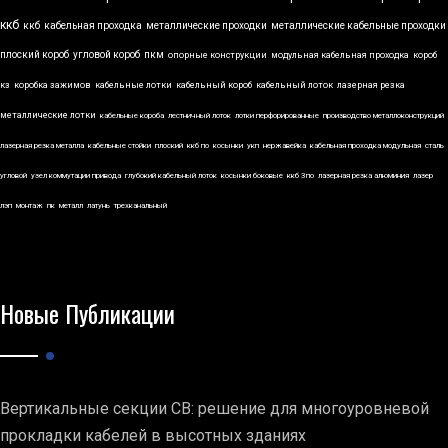
ккб
ккб
кабельная проходка
металлические проходки
металлические кабельные проходки
плоский короб
угловой короб
пкм
опорные конструкции
модульная кабельная проходка
короб
кз
коробка зажимов
кабельные лотки
кабельный короб
кабельный лоток
лазерная резка
металлические лотки
кабельные короба
лестничный лоток
лотки перфорированные
производство металлоконструкций
лазерная резка металла
кабельные стойки
плоский
ккб по
косынки
укп
нержавейка
кабельная проходка модульная
сталь
угловой
узел коммутации привода
глубокий кабельный лоток
косынки боковые
ккб 3по
лазерная резка алюминия
лазер
лэп
монтаж
пк
металл
латунь
трехканальный
Новые Публикации
Вертикальные секции СВ: решение для многоуровневой
прокладки кабелей в высотных зданиях