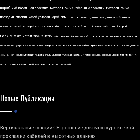
короб
ккб
кабельная проходка
металлические кабельные проходки
металлические
проходки
плоский короб
угловой короб
пкм
опорные конструкции
модульная кабельная
проходка
короб
кз
коробка зажимов
кабельные лотки
кабельный лоток
кабельный короб
лазерная резка
металлические лотки
кабельные короба
лестничный лоток
лотки перфорированные
производство
металлоконструкций
кабельные стойки
лазерная резка металла
плоский
ккб по
нержавейка
кабельная проходка модульная
косынки
укп
узел коммутации привода
сталь
угловой
глубокий кабельный лоток
косынки боковые
лазер
лэп
монтаж
пк
металл
латунь
трехканальный
лазерная резка стали
алюминий
Новые Публикации
Вертикальные секции СВ: решение для многоуровневой
прокладки кабелей в высотных зданиях