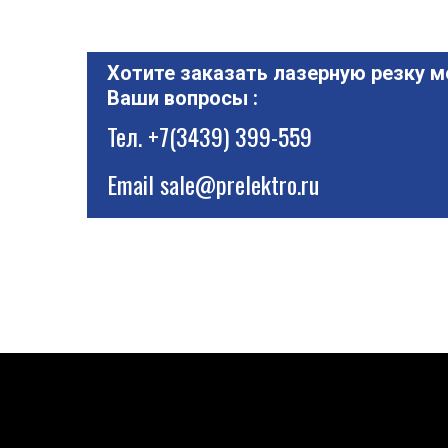
Хотите заказать лазерную резку м
Ваши вопросы :
Тел.
+7(3439) 399-559
Email
sale@prelektro.ru