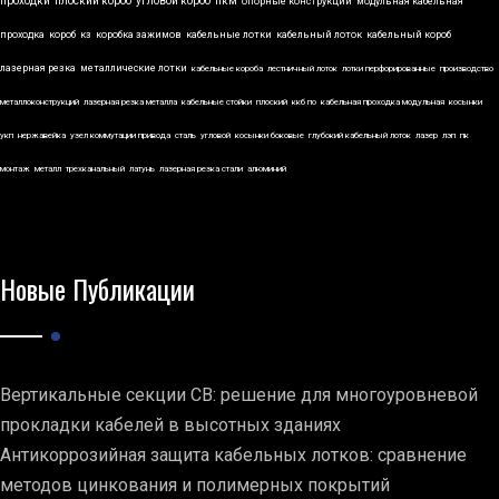
проходки
плоский короб
угловой короб
пкм
опорные конструкции
модульная кабельная
проходка
короб
кз
коробка зажимов
кабельные лотки
кабельный лоток
кабельный короб
лазерная резка
металлические лотки
кабельные короба
лестничный лоток
лотки перфорированные
производство
металлоконструкций
лазерная резка металла
кабельные стойки
плоский
ккб по
кабельная проходка модульная
косынки
укп
нержавейка
узел коммутации привода
сталь
угловой
косынки боковые
глубокий кабельный лоток
лазер
лэп
пк
монтаж
металл
трехканальный
латунь
лазерная резка стали
алюминий
Новые Публикации
Вертикальные секции СВ: решение для многоуровневой
прокладки кабелей в высотных зданиях
Антикоррозийная защита кабельных лотков: сравнение
методов цинкования и полимерных покрытий