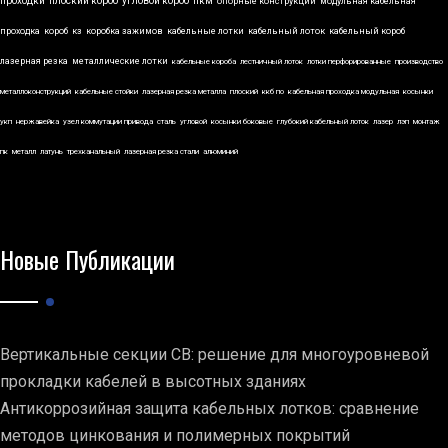
проходки
плоский короб
угловой короб
пкм
опорные конструкции
модульная кабельная
проходка
короб
кз
коробка зажимов
кабельные лотки
кабельный лоток
кабельный короб
лазерная резка
металлические лотки
кабельные короба
лестничный лоток
лотки перфорированные
производство
металлоконструкций
кабельные стойки
лазерная резка металла
плоский
ккб по
кабельная проходка модульная
косынки
укп
нержавейка
узел коммутации привода
сталь
угловой
косынки боковые
глубокий кабельный лоток
лазер
лэп
монтаж
пк
металл
латунь
трехканальный
лазерная резка стали
алюминий
Новые Публикации
Вертикальные секции СВ: решение для многоуровневой
прокладки кабелей в высотных зданиях
Антикоррозийная защита кабельных лотков: сравнение
методов цинкования и полимерных покрытий