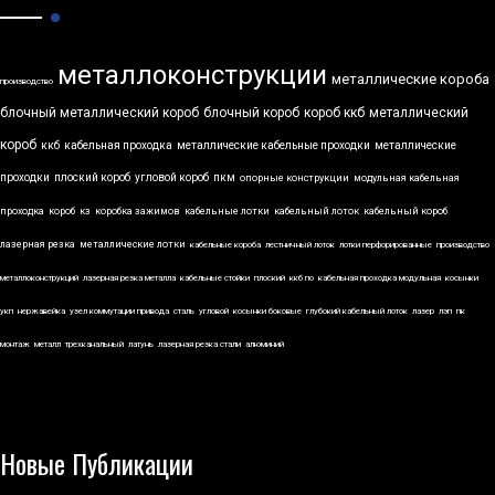
металлоконструкции
металлические короба
производство
блочный металлический короб
блочный короб
короб ккб
металлический
короб
ккб
кабельная проходка
металлические кабельные проходки
металлические
проходки
плоский короб
угловой короб
пкм
опорные конструкции
модульная кабельная
проходка
короб
кз
коробка зажимов
кабельные лотки
кабельный лоток
кабельный короб
лазерная резка
металлические лотки
кабельные короба
лестничный лоток
лотки перфорированные
производство
металлоконструкций
лазерная резка металла
кабельные стойки
плоский
ккб по
кабельная проходка модульная
косынки
укп
нержавейка
узел коммутации привода
сталь
угловой
косынки боковые
глубокий кабельный лоток
лазер
лэп
пк
монтаж
металл
трехканальный
латунь
лазерная резка стали
алюминий
Новые Публикации