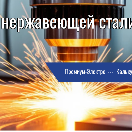
 нержавеющей стали
Премиум-Электро
Кальку