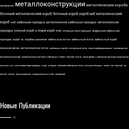
металлоконструкции
металлические короба
производство
блочный металлический короб
блочный короб
короб ккб
металлический
короб
ккб
кабельная проходка
металлические кабельные проходки
металлические
проходки
плоский короб
угловой короб
пкм
опорные конструкции
модульная кабельная
проходка
короб
кз
коробка зажимов
кабельные лотки
кабельный лоток
кабельный короб
лазерная резка
металлические лотки
кабельные короба
лестничный лоток
лотки перфорированные
производство
металлоконструкций
лазерная резка металла
кабельные стойки
плоский
ккб по
нержавейка
кабельная проходка модульная
косынки
укп
узел коммутации привода
сталь
угловой
глубокий кабельный лоток
косынки боковые
лазер
лэп
монтаж
пк
металл
латунь
трехканальный
лазерная резка стали
алюминий
Новые Публикации