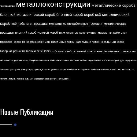
металлоконструкции
металлические короба
производство
блочный металлический короб
блочный короб
короб ккб
металлический
короб
ккб
кабельная проходка
металлические кабельные проходки
металлические
проходки
плоский короб
угловой короб
пкм
опорные конструкции
модульная кабельная
проходка
короб
кз
коробка зажимов
кабельные лотки
кабельный лоток
кабельный короб
лазерная резка
металлические лотки
кабельные короба
лестничный лоток
лотки перфорированные
производство
металлоконструкций
лазерная резка металла
кабельные стойки
плоский
ккб по
нержавейка
кабельная проходка модульная
косынки
укп
узел коммутации привода
сталь
угловой
косынки боковые
глубокий кабельный лоток
лазер
лэп
монтаж
пк
металл
латунь
трехканальный
лазерная резка стали
алюминий
Новые Публикации