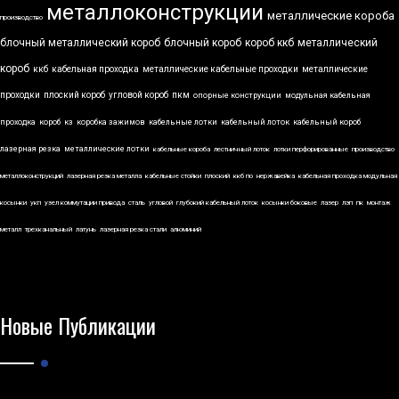
металлоконструкции
металлические короба
производство
блочный металлический короб
блочный короб
короб ккб
металлический
короб
ккб
кабельная проходка
металлические кабельные проходки
металлические
проходки
плоский короб
угловой короб
пкм
опорные конструкции
модульная кабельная
проходка
короб
кз
коробка зажимов
кабельные лотки
кабельный лоток
кабельный короб
лазерная резка
металлические лотки
кабельные короба
лестничный лоток
лотки перфорированные
производство
металлоконструкций
лазерная резка металла
кабельные стойки
плоский
ккб по
нержавейка
кабельная проходка модульная
косынки
укп
узел коммутации привода
сталь
угловой
глубокий кабельный лоток
косынки боковые
лазер
лэп
пк
монтаж
металл
трехканальный
латунь
лазерная резка стали
алюминий
Новые Публикации