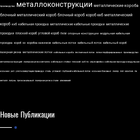
металлоконструкции
металлические короба
производство
блочный металлический короб
блочный короб
короб ккб
металлический
короб
ккб
кабельная проходка
металлические кабельные проходки
металлические
проходки
плоский короб
угловой короб
пкм
опорные конструкции
модульная кабельная
проходка
короб
кз
коробка зажимов
кабельные лотки
кабельный лоток
кабельный короб
лазерная резка
металлические лотки
кабельные короба
лестничный лоток
лотки перфорированные
производство
металлоконструкций
лазерная резка металла
кабельные стойки
плоский
ккб по
нержавейка
кабельная проходка модульная
косынки
укп
узел коммутации привода
сталь
угловой
глубокий кабельный лоток
косынки боковые
лазер
лэп
монтаж
пк
металл
латунь
трехканальный
лазерная резка стали
алюминий
Новые Публикации