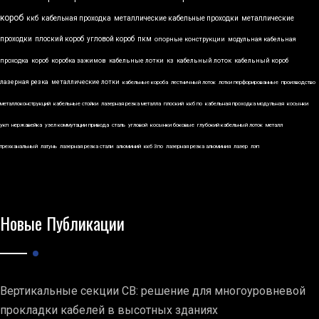
короб
ккб
кабельная проходка
металлические кабельные проходки
металлические
проходки
плоский короб
угловой короб
пкм
опорные конструкции
модульная кабельная
проходка
короб
коробка зажимов
кабельные лотки
кз
кабельный лоток
кабельный короб
лазерная резка
металлические лотки
кабельные короба
лестничный лоток
лотки перфорированные
производство
металлоконструкций
кабельные стойки
лазерная резка металла
плоский
ккб по
кабельная проходка модульная
косынки
укп
нержавейка
узел коммутации привода
сталь
угловой
косынки боковые
глубокий кабельный лоток
металл
трехканальный
латунь
лазерная резка стали
алюминий
ккб 3по
лазерная резка алюминия
лазер
лэп
Новые Публикации
Вертикальные секции СВ: решение для многоуровневой
прокладки кабелей в высотных зданиях