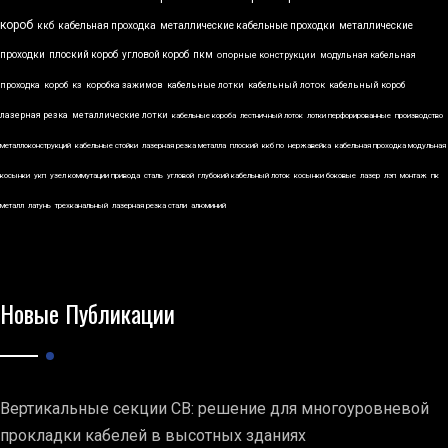
короб
ккб
кабельная проходка
металлические кабельные проходки
металлические
проходки
плоский короб
угловой короб
пкм
опорные конструкции
модульная кабельная
проходка
короб
кз
коробка зажимов
кабельные лотки
кабельный лоток
кабельный короб
лазерная резка
металлические лотки
кабельные короба
лестничный лоток
лотки перфорированные
производство
металлоконструкций
кабельные стойки
лазерная резка металла
плоский
ккб по
нержавейка
кабельная проходка модульная
косынки
укп
узел коммутации привода
сталь
угловой
глубокий кабельный лоток
косынки боковые
лазер
лэп
монтаж
пк
металл
латунь
трехканальный
лазерная резка стали
алюминий
Новые Публикации
Вертикальные секции СВ: решение для многоуровневой
прокладки кабелей в высотных зданиях